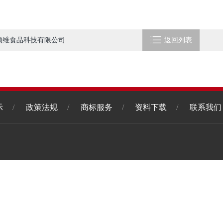

顶维食品科技有限公司
返回列表
示
/
政策法规
/
商标服务
/
资料下载
/
联系我们
电话：028-86007793
地址：四川省成都市玉沙